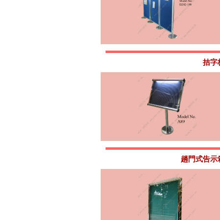
拮字
趟門式告示