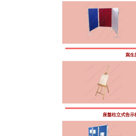
寫生
座盤柱立式告示